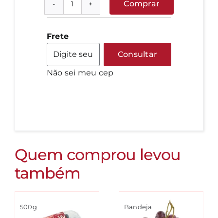
Comprar
Abobora
Leite
quantidade
Frete
Consultar
Não sei meu cep
Quem comprou levou
também
500g
Bandeja