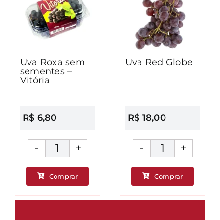
Uva Roxa sem
Uva Red Globe
sementes –
Vitória
R$
6,80
R$
18,00
Uva
Uva
Roxa
Red
Comprar
Comprar
sem
Globe
ade
sementes
quantidad
-