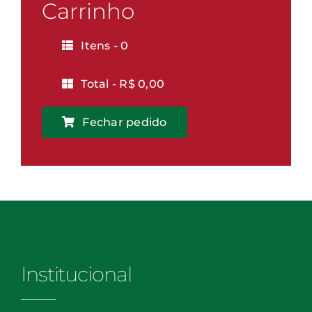
Vitória
Carrinho
quantidade
Itens -
0
Total -
R$
0,00
Fechar pedido
Institucional