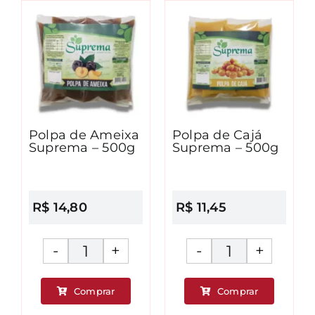
Suprema
Suprema
-
-
500g
500g
quantidade
quantidad
Polpa de Ameixa
Polpa de Cajá
Suprema – 500g
Suprema – 500g
R$
14,80
R$
11,45
Polpa
Polpa
de
de
Comprar
Comprar