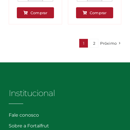
Polpa
Polpa
de
de
Comprar
Comprar
Maracujá
Morango
Suprema
Suprema
-
-
1
2
Próximo
500g
500g
quantidade
quantidad
Institucional
Fale conosco
Sobre a Fortalfrut