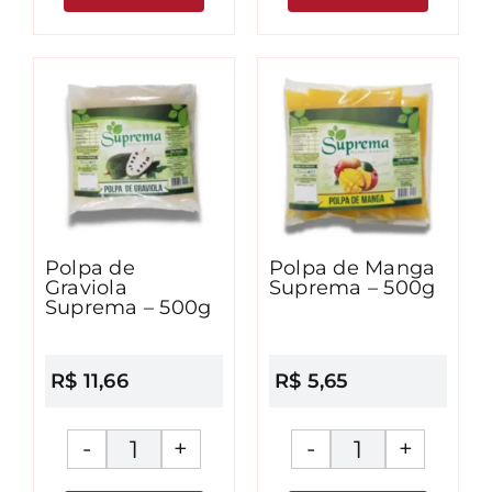
Caju
Goiaba
Suprema
Suprema
-
-
500g
500g
quantidade
quantidad
Polpa de
Polpa de Manga
Graviola
Suprema – 500g
Suprema – 500g
R$
11,66
R$
5,65
Polpa
Polpa