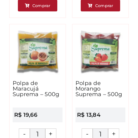
de
de
Comprar
Comprar
Graviola
Manga
Suprema
Suprema
-
-
500g
500g
quantidade
quantidad
Polpa de
Polpa de
Maracujá
Morango
Suprema – 500g
Suprema – 500g
R$
19,66
R$
13,84