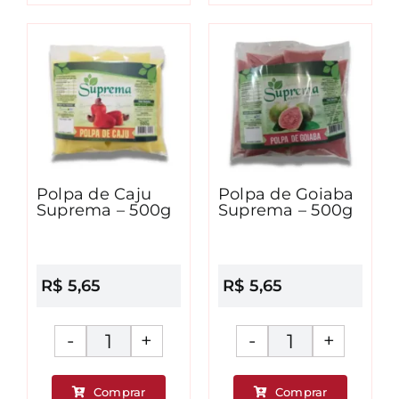
Ameixa
Cajá
Suprema
Suprema
-
-
500g
500g
quantidade
quantidad
Polpa de Caju
Polpa de Goiaba
Suprema – 500g
Suprema – 500g
R$
5,65
R$
5,65
Polpa
Polpa
de
de
Comprar
Comprar