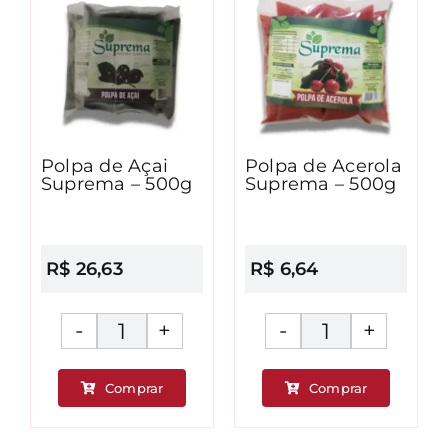
Hortelã
-
Suprema
500g
-
quantidad
500g
Polpa de Açai
Polpa de Acerola
quantidade
Suprema – 500g
Suprema – 500g
R$
26,63
R$
6,64
Polpa
Polpa
de
de
Comprar
Comprar
Açai
Acerola