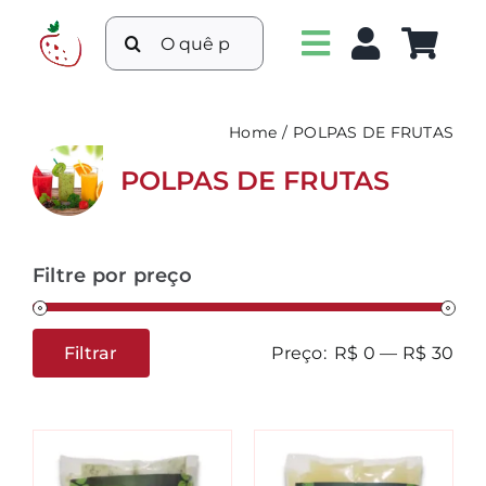
Ir
Buscar
para
resultados
o
para:
conteúdo
Home
POLPAS DE FRUTAS
POLPAS DE FRUTAS
Filtre por preço
Filtrar
Preço:
R$ 0
—
R$ 30
Preço
Preço
mínimo
máximo