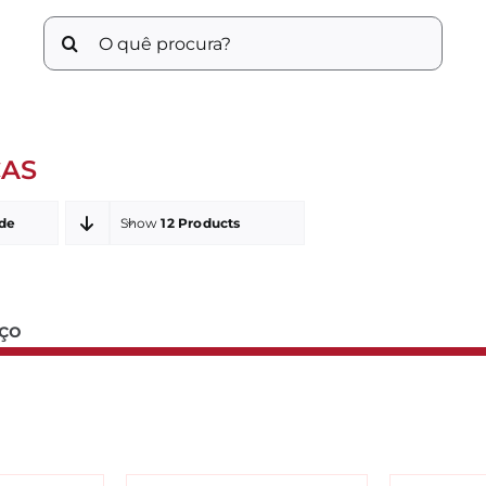
Buscar
resultados
para:
ÇAS
der
Show
12 Products
eço