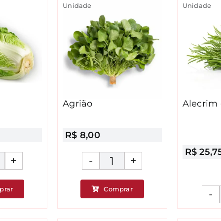
Unidade
Unidade
Agrião
Alecrim
R$
8,00
R$
25,7
celga
Agrião
uantidade
quantidade
prar
Comprar