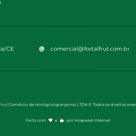
s
za/CE
comercial@fortalfrut.com.br
 Frut Comércio de Hortigrutigranjeiros LTDA © Todos os direitos rese
Feito com
e
por
Hospeed Internet