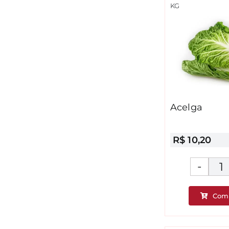
KG
Acelga
R$
10,20
A
q
Com