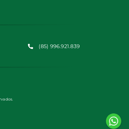
(85) 996.921.839
rvados.