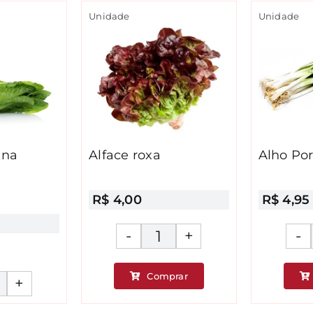
baby
Unidade
Unidade
Frizze
Max
quantidade
ana
Alface roxa
Alho Po
R$
4,00
R$
4,95
Alface
roxa
Comprar
lface
quantidade