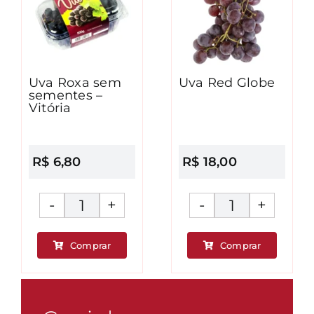
Uva Roxa sem
Uva Red Globe
sementes –
Vitória
R$
6,80
R$
18,00
Uva
Uva
Roxa
Red
Comprar
Comprar
sem
Globe
ade
sementes
quantidad
-
Vitória