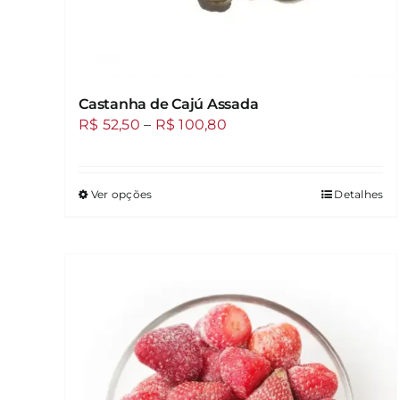
Castanha de Cajú Assada
Faixa
R$
52,50
–
R$
100,80
de
preço:
Ver opções
R$ 52,50
Detalhes
Este
através
produto
R$ 100,80
tem
várias
variantes.
As
opções
podem
ser