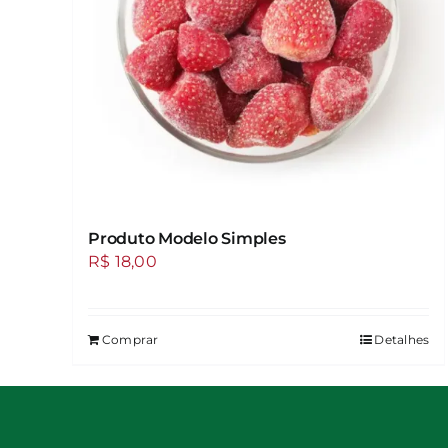
escolhidas
na
página
do
produto
Produto Modelo Simples
R$
18,00
Comprar
Detalhes