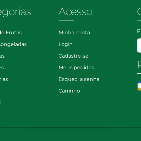
egorias
Acesso
P
de Frutas
Minha conta
Congeladas
Login
as
Cadastre-se
es
Meus pedidos
rias
Esqueci a senha
Carrinho
s