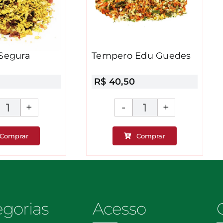
Segura
Tempero Edu Guedes
R$
40,50
Tempero
Tempero
Segura
Edu
Comprar
Comprar
Marido
Guedes
quantidade
quantidade
egorias
Acesso