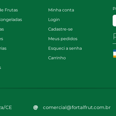
P
de Frutas
Minha conta
Congeladas
Login
as
Cadastre-se
es
Meus pedidos
rias
Esqueci a senha
Carrinho
s
za/CE
comercial@fortalfrut.com.br