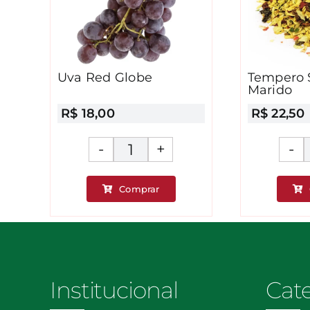
Uva Red Globe
Tempero 
Marido
R$
18,00
R$
22,50
Uva
Red
Comprar
Globe
es
quantidade
dade
Institucional
Cat