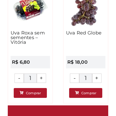
Uva Roxa sem
Uva Red Globe
sementes –
Vitória
R$
6,80
R$
18,00
Uva
Uva
Roxa
Red
Comprar
Comprar
sem
Globe
ade
sementes
quantidad
-