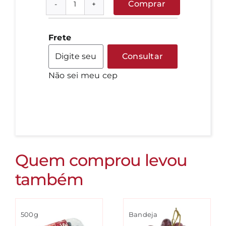
Comprar
Banana
Nanica
quantidade
Frete
Consultar
Não sei meu cep
Quem comprou levou
também
500g
Bandeja