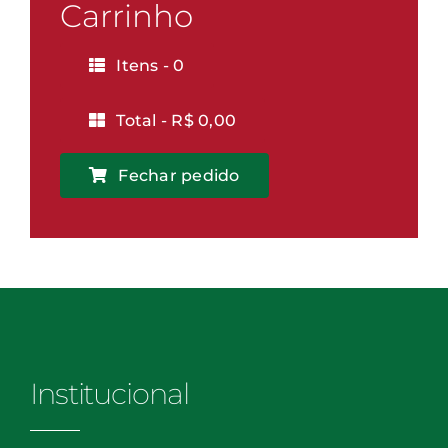
Vitória
Carrinho
quantidade
Itens -
0
Total -
R$
0,00
Fechar pedido
Institucional