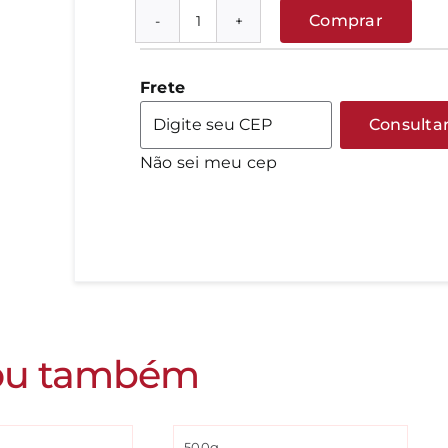
Comprar
Broto
de
alfafa
Frete
quantidade
Consulta
Não sei meu cep
ou também
500g