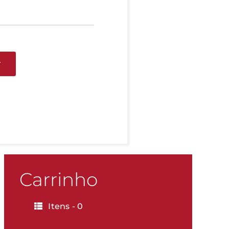
r
Carrinho
Itens -
0
KG
500g