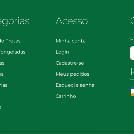
egorias
Acesso
P
de Frutas
Minha conta
Congeladas
Login
as
Cadastre-se
es
Meus pedidos
rias
Esqueci a senha
Carrinho
s