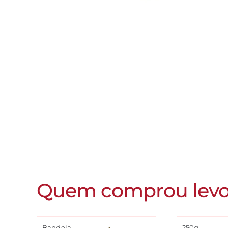
Quem comprou lev
Bandeja
250g