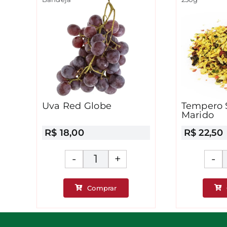
Uva Red Globe
Tempero 
Marido
R$
18,00
R$
22,50
Uva
Red
Comprar
Globe
es
quantidade