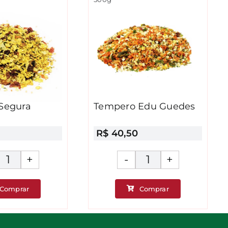
Segura
Tempero Edu Guedes
R$
40,50
Tempero
Tempero
Segura
Edu
Comprar
Comprar
Marido
Guedes
quantidade
quantidade