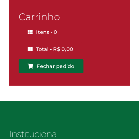
-
Vitória
Carrinho
quantidade
Itens -
0
Total -
R$
0,00
Fechar pedido
Institucional