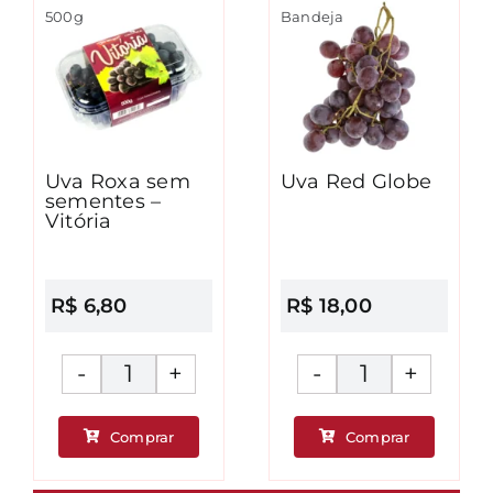
500g
Bandeja
Uva Roxa sem
Uva Red Globe
sementes –
Vitória
R$
6,80
R$
18,00
Uva
Uva
Roxa
Red
Comprar
Comprar
sem
Globe
ade
sementes
quantidad