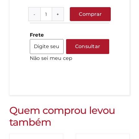
Comprar
Broto
de
beterraba
Frete
quantidade
Consultar
Não sei meu cep
Quem comprou levou
também