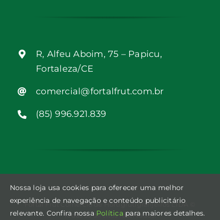
R, Alfeu Aboim, 75 – Papicu,
Fortaleza/CE
comercial@fortalfrut.com.br
(85) 996.921.839
Nossa loja usa cookies para oferecer uma melhor
experiência de navegação e conteúdo publicitário
Fortal Frut Comércio de Hortigrutigranjeiros LTDA ©
relevante. Confira nossa
Política
para maiores detalhes.
Todos os direitos reservados.