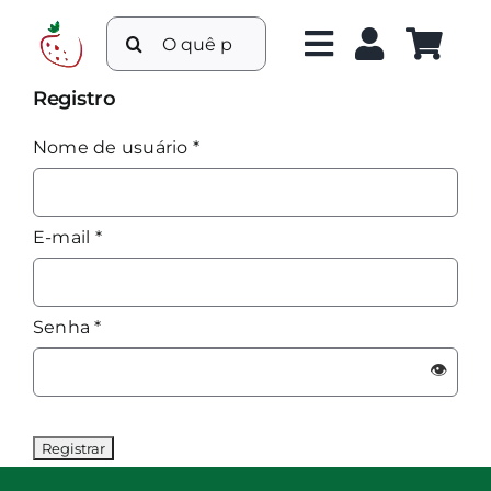
Ir
Buscar
para
resultados
o
para:
Registro
conteúdo
Nome de usuário
*
E-mail
*
Senha
*
👁️