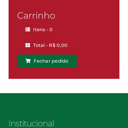
-
Vitória
Carrinho
quantidade
Itens -
0
Total -
R$
0,00
Fechar pedido
Institucional