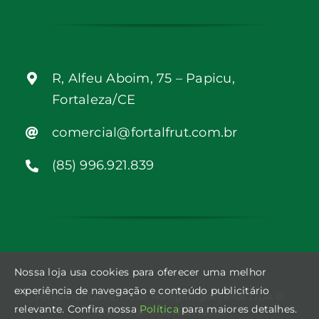
R, Alfeu Aboim, 75 – Papicu,
Fortaleza/CE
comercial@fortalfrut.com.br
(85) 996.921.839
Nossa loja usa cookies para oferecer uma melhor
experiência de navegação e conteúdo publicitário
Fortal Frut Comércio de Hortigrutigranjeiros LTDA ©
relevante. Confira nossa
Política
para maiores detalhes.
Todos os direitos reservados.