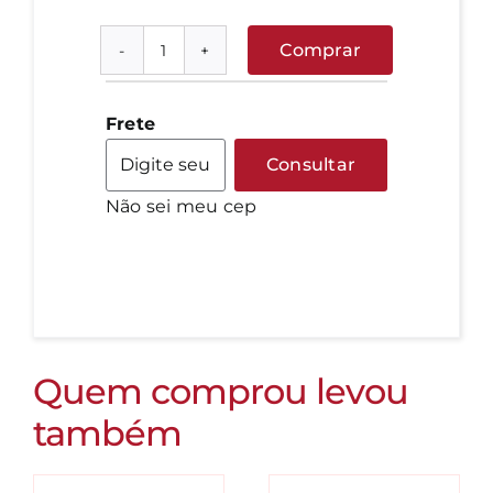
Comprar
Capim
santo
fresco
Frete
quantidade
Consultar
Não sei meu cep
Quem comprou levou
também