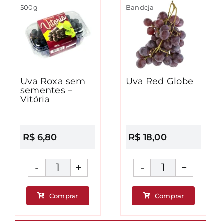
500g
Bandeja
Uva Roxa sem
Uva Red Globe
sementes –
Vitória
R$
6,80
R$
18,00
Uva
Uva
Roxa
Red
Comprar
Comprar
sem
Globe
ade
sementes
quantidad