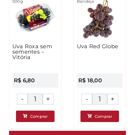
500g
Bandeja
Uva Roxa sem
Uva Red Globe
sementes –
Vitória
R$
6,80
R$
18,00
Uva
Uva
Roxa
Red
Comprar
Comprar
sem
Globe
ade
sementes
quantidad