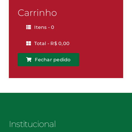
-
Vitória
Carrinho
quantidade
Itens -
0
Total -
R$
0,00
Fechar pedido
Institucional