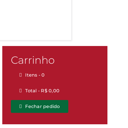
Carrinho
Itens -
0
KG
500g
Total -
R$
0,00
Tempero Caldo de
Tempero Bahian
Galinha
Fechar pedido