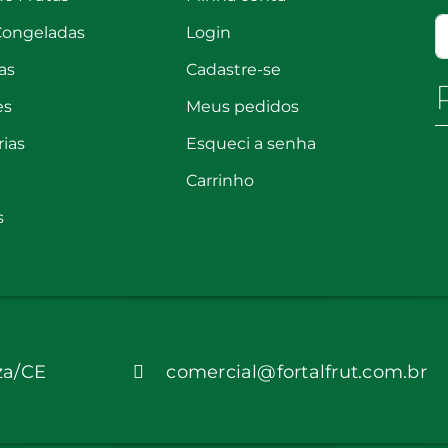
Congeladas
Login
as
Cadastre-se
es
Meus pedidos
rias
Esqueci a senha
Carrinho
s
za/CE
comercial@fortalfrut.com.br