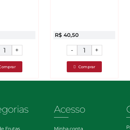
R$
40,50
Tempero
Tempero
Segura
Edu
Comprar
Comprar
Marido
Guedes
quantidade
quantidade
egorias
Acesso
P
de Frutas
Minha conta