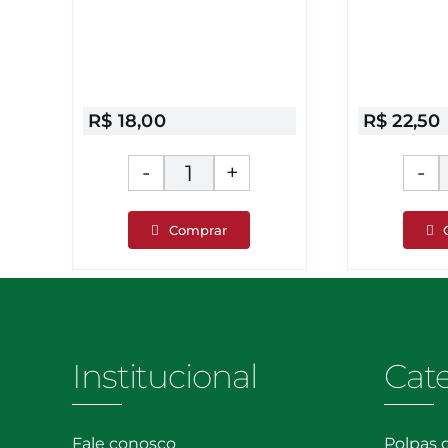
R$
18,00
R$
22,50
Uva
Red
Comprar
Globe
es
quantidade
dade
Institucional
Cat
Fale conosco
Polpas 