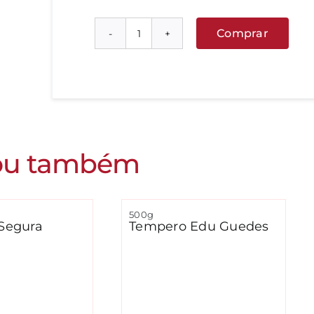
Comprar
Mamão
Formosa
quantidade
ou também
500g
Segura
Tempero Edu Guedes