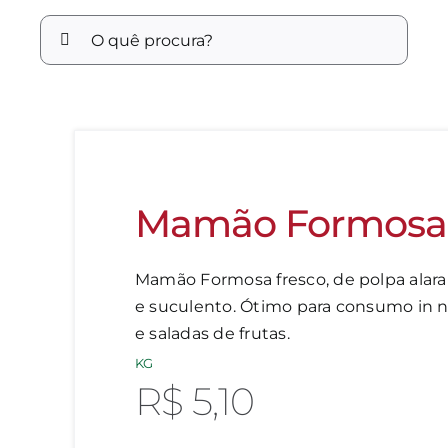
Buscar
resultados
para:
Mamão Formosa
Mamão Formosa fresco, de polpa alara
e suculento. Ótimo para consumo in na
e saladas de frutas.
KG
R$
5,10