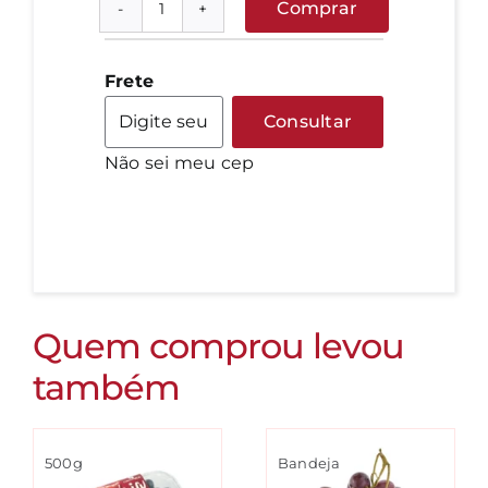
Comprar
Mamão
Papaya
quantidade
Frete
Consultar
Não sei meu cep
Quem comprou levou
também
500g
Bandeja