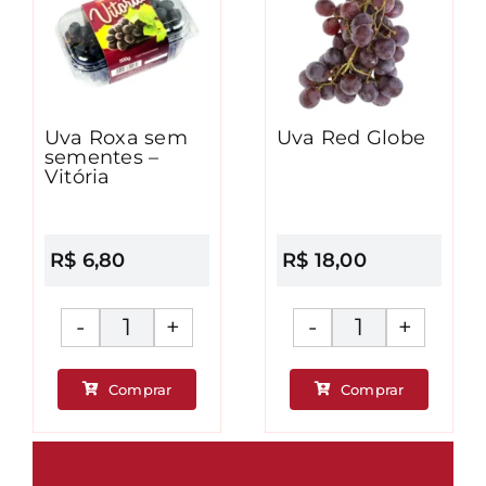
Uva Roxa sem
Uva Red Globe
sementes –
Vitória
R$
6,80
R$
18,00
Uva
Uva
Roxa
Red
Comprar
Comprar
sem
Globe
ade
sementes
quantidad
-