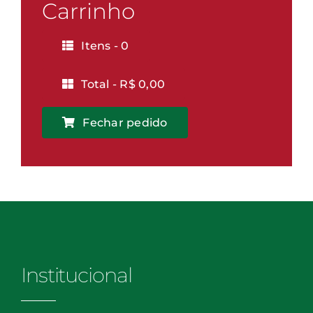
Vitória
Carrinho
quantidade
Itens -
0
Total -
R$
0,00
Fechar pedido
Institucional