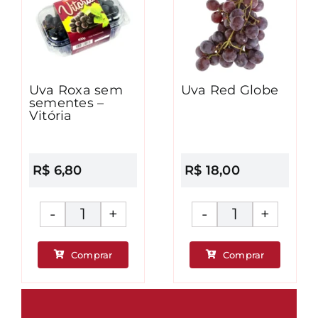
Uva Roxa sem
Uva Red Globe
sementes –
Vitória
R$
6,80
R$
18,00
Uva
Uva
Roxa
Red
Comprar
Comprar
sem
Globe
ade
sementes
quantidad
-