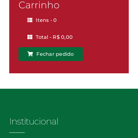
Vitória
Carrinho
quantidade
Itens -
0
Total -
R$
0,00
Fechar pedido
Institucional