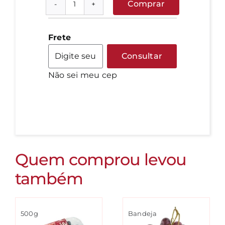
Comprar
Manga
Rosa
quantidade
Frete
Consultar
Não sei meu cep
Quem comprou levou
também
500g
Bandeja