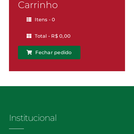
Vitória
Carrinho
quantidade
Itens -
0
Total -
R$
0,00
Fechar pedido
Institucional