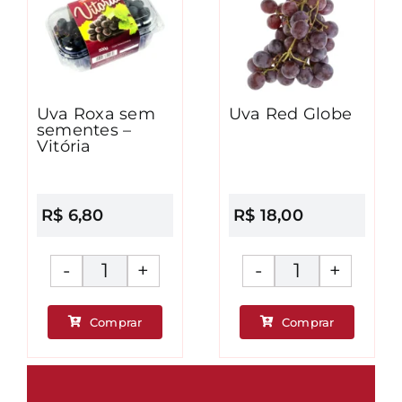
Uva Roxa sem
Uva Red Globe
sementes –
Vitória
R$
6,80
R$
18,00
Uva
Uva
Roxa
Red
Comprar
Comprar
sem
Globe
ade
sementes
quantidad
-