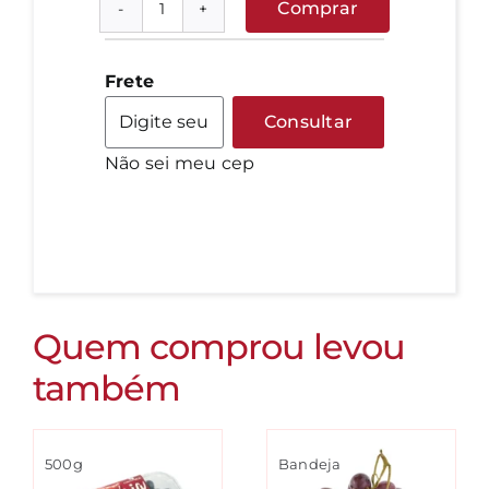
Comprar
Manga
Tommy
quantidade
Frete
Consultar
Não sei meu cep
Quem comprou levou
também
500g
Bandeja