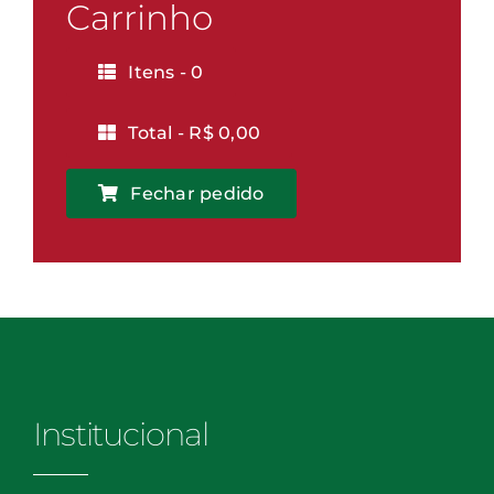
Vitória
Carrinho
quantidade
Itens -
0
Total -
R$
0,00
Fechar pedido
Institucional