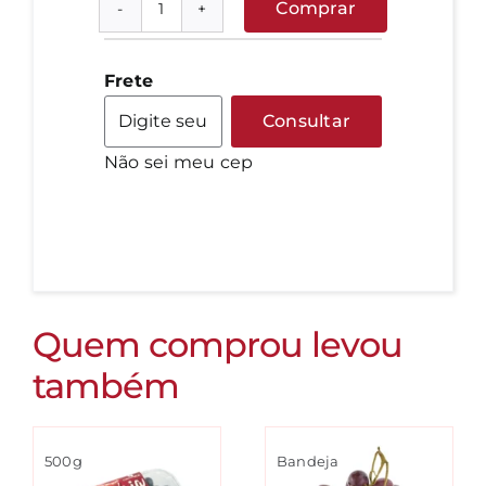
Comprar
Maracujá
quantidade
Frete
Consultar
Não sei meu cep
Quem comprou levou
também
500g
Bandeja