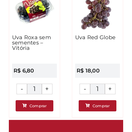
Uva Roxa sem
Uva Red Globe
sementes –
Vitória
R$
6,80
R$
18,00
Uva
Uva
Roxa
Red
Comprar
Comprar
sem
Globe
ade
sementes
quantidad
-