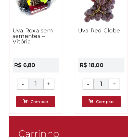
Uva Roxa sem
Uva Red Globe
sementes –
Vitória
R$
6,80
R$
18,00
Uva
Uva
Roxa
Red
Comprar
Comprar
sem
Globe
ade
sementes
quantidad
-
Vitória
Carrinho