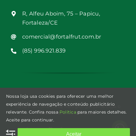
R, Alfeu Aboim, 75 – Papicu,
Fortaleza/CE
comercial@fortalfrut.com.br
(85) 996.921.839
Nossa loja usa cookies para oferecer uma melhor
experiência de navegação e conteúdo publicitário
Fortal Frut Comércio de Hortigrutigranjeiros LTDA ©
relevante. Confira nossa
Política
para maiores detalhes.
Todos os direitos reservados.
Aceite para continuar.
Feito com
e
por
Hospeed Internet
Aceitar