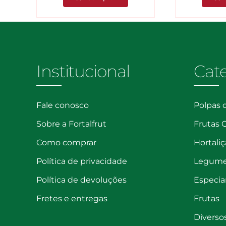
Globe
es
quantidade
dade
Institucional
Cat
Fale conosco
Polpas 
Sobre a Fortalfrut
Frutas 
Como comprar
Hortaliç
Política de privacidade
Legum
Política de devoluções
Especia
Fretes e entregas
Frutas
Diverso