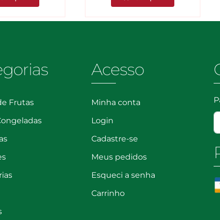
Marido
Guedes
quantidade
quantidade
egorias
Acesso
P
de Frutas
Minha conta
Congeladas
Login
as
Cadastre-se
es
Meus pedidos
rias
Esqueci a senha
Carrinho
s