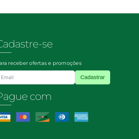
de
quan
Galinha
quantidade
Cadastre-se
ara receber ofertas e promoções
Cadastrar
Pague com