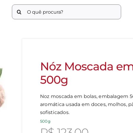
Buscar
resultados
para:
Nóz Moscada em
500g
Noz moscada em bolas, embalagem 50
aromática usada em doces, molhos, pã
sofisticados.
500g
R$
123,00