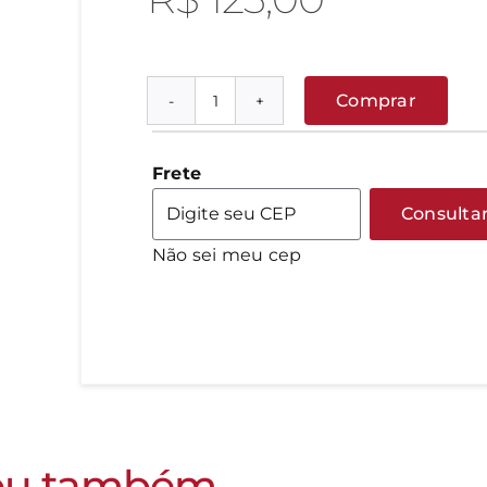
Comprar
Nóz
Moscada
em
Frete
Bolas
Consulta
500g
Não sei meu cep
quantidade
ou também