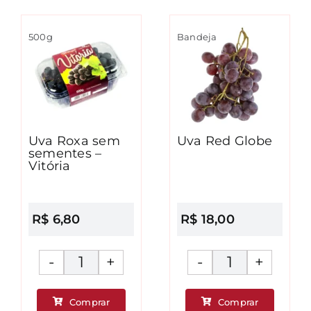
500g
Bandeja
Uva Roxa sem
Uva Red Globe
sementes –
Vitória
R$
6,80
R$
18,00
Uva
Uva
Roxa
Red
Comprar
Comprar
sem
Globe