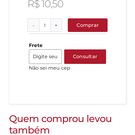
R$
10,50
Comprar
Ovos
de
Codorna
Frete
Bandeja
Consultar
-
Não sei meu cep
30
unidades
quantidade
Quem comprou levou
também