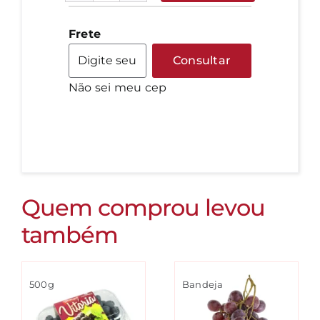
-
kg
Frete
quantidade
Consultar
Não sei meu cep
Quem comprou levou
também
500g
Bandeja