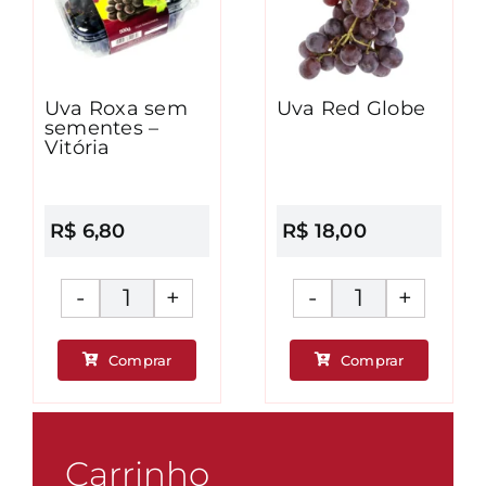
Uva Roxa sem
Uva Red Globe
sementes –
Vitória
R$
6,80
R$
18,00
Uva
Uva
Roxa
Red
Comprar
Comprar
sem
Globe
ade
sementes
quantidad
-
Vitória
Carrinho