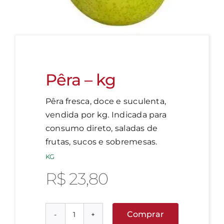
Pêra – kg
Pêra fresca, doce e suculenta,
vendida por kg. Indicada para
consumo direto, saladas de
frutas, sucos e sobremesas.
KG
R$
23,80
Comprar
Pêra