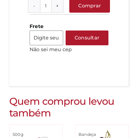
Comprar
Pimenta
Biquinho
-
Frete
KG
Consultar
quantidade
Não sei meu cep
Quem comprou levou
também
500g
Bandeja