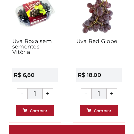
Uva Roxa sem
Uva Red Globe
sementes –
Vitória
R$
6,80
R$
18,00
Uva
Uva
Roxa
Red
Comprar
Comprar
sem
Globe
ade
sementes
quantidad
-