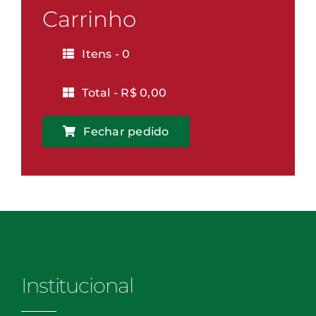
Vitória
Carrinho
quantidade
Itens -
0
Total -
R$
0,00
Fechar pedido
Institucional