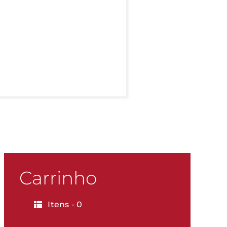
Carrinho
Itens -
0
KG
500g