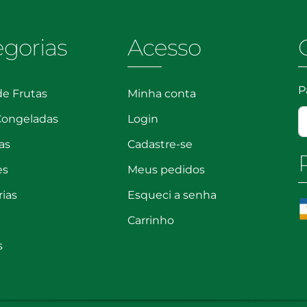
egorias
Acesso
P
de Frutas
Minha conta
Congeladas
Login
as
Cadastre-se
es
Meus pedidos
rias
Esqueci a senha
Carrinho
s