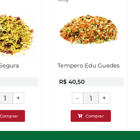
Segura
Tempero Edu Guedes
R$
40,50
Tempero
Tempero
Segura
Edu
Comprar
Comprar
Marido
Guedes
quantidade
quantidade