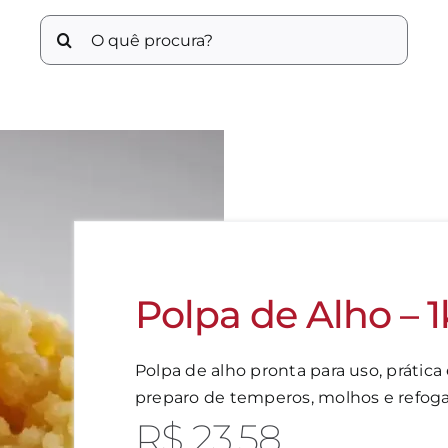
Buscar
resultados
para:
Polpa de Alho – 
Polpa de alho pronta para uso, prática 
preparo de temperos, molhos e refog
R$
23,58