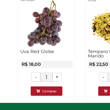
Uva Red Globe
Tempero 
Marido
R$
18,00
R$
22,50
Uva
Red
Comprar
Globe
es
quantidade