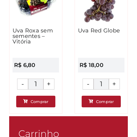
Uva Roxa sem
Uva Red Globe
sementes –
Vitória
R$
6,80
R$
18,00
Uva
Uva
Roxa
Red
Comprar
Comprar
sem
Globe
ade
sementes
quantidad
-
Vitória
Carrinho