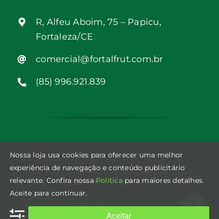
R, Alfeu Aboim, 75 – Papicu,
Fortaleza/CE
comercial@fortalfrut.com.br
(85) 996.921.839
Nossa loja usa cookies para oferecer uma melhor
experiência de navegação e conteúdo publicitário
Fortal Frut Comércio de Hortigrutigranjeiros LTDA ©
relevante. Confira nossa
Política
para maiores detalhes.
Todos os direitos reservados.
Aceite para continuar.
Feito com
e
por
Hospeed Internet
Aceitar