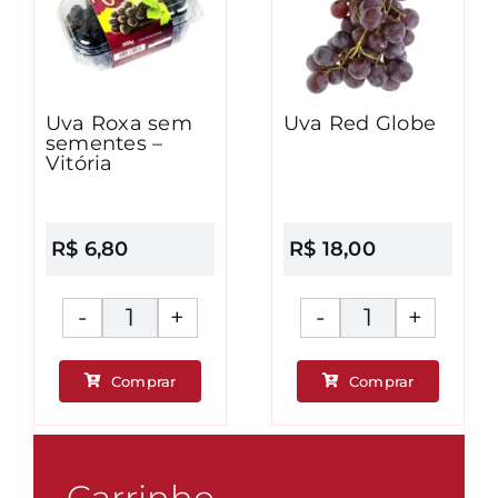
Uva Roxa sem
Uva Red Globe
sementes –
Vitória
R$
6,80
R$
18,00
Uva
Uva
Roxa
Red
Comprar
Comprar
sem
Globe
ade
sementes
quantidad
-
Vitória
Carrinho