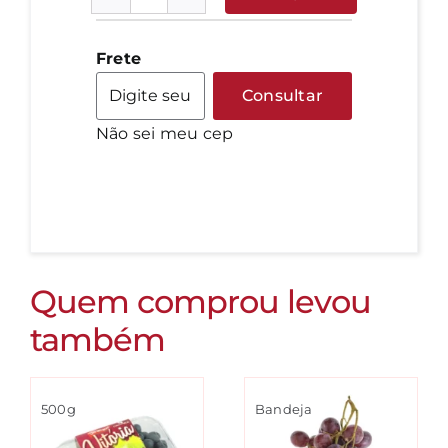
Vagem
Comum
-
Frete
kg
Consultar
quantidade
Não sei meu cep
Quem comprou levou
também
500g
Bandeja